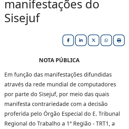
manifestações do
Sisejuf
Facebook
LinkedIn
X (formerly Twitter
HELIX_ULT
Impri
NOTA PÚBLICA
Em função das manifestações difundidas
através da rede mundial de computadores
por parte do Sisejuf, por meio das quais
manifesta contrariedade com a decisão
proferida pelo Órgão Especial do E. Tribunal
Regional do Trabalho a 1ª Região - TRT1, a