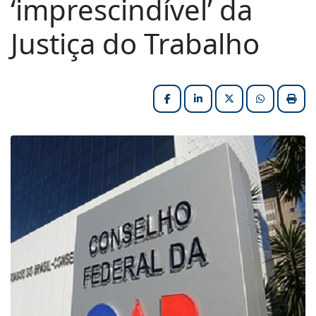
‘imprescindível’ da
Justiça do Trabalho
Facebook
LinkedIn
X (formerly Twitter
HELIX_ULT
Impri