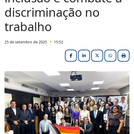
discriminação no
trabalho
25 de setembro de 2025
15:52
Facebook
LinkedIn
X (formerly Twitter
HELIX_ULT
Impri