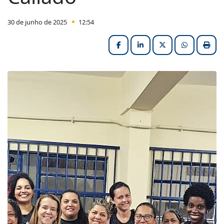
30 de junho de 2025
12:54
Facebook
LinkedIn
X (formerly Twitter
HELIX_ULT
Impri