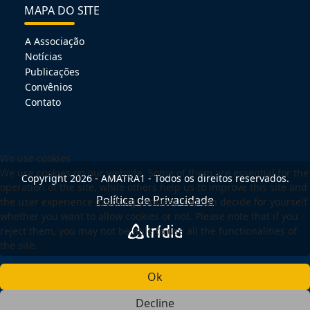
MAPA DO SITE
A Associação
Notícias
Publicações
Convênios
Contato
We use cookies
We use cookies on our website. Some of them are essential for the
Copyright 2026 - AMATRA1 - Todos os direitos reservados.
operation of the site, while others help us to improve this site and
Política de Privacidade
the user experience (tracking cookies). You can decide for yourself
whether you want to allow cookies or not. Please note that if you
reject them, you may not be able to use all the functionalities of
the site.
Ok
Decline