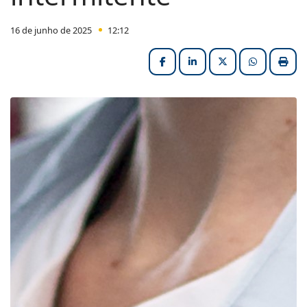
16 de junho de 2025
12:12
Facebook
LinkedIn
X (formerly Twitter
HELIX_ULT
Impri