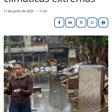
11 de junho de 2025
11:32
Facebook
LinkedIn
X (formerly Twitter
HELIX_ULT
Impri