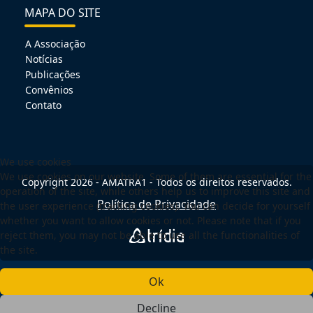
MAPA DO SITE
A Associação
Notícias
Publicações
Convênios
Contato
We use cookies
We use cookies on our website. Some of them are essential for the
Copyright 2026 - AMATRA1 - Todos os direitos reservados.
operation of the site, while others help us to improve this site and
Política de Privacidade
the user experience (tracking cookies). You can decide for yourself
whether you want to allow cookies or not. Please note that if you
reject them, you may not be able to use all the functionalities of
the site.
Ok
Decline