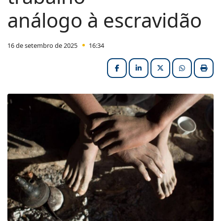
análogo à escravidão
16 de setembro de 2025
16:34
Facebook
LinkedIn
X (formerly Twitter
HELIX_ULT
Impri