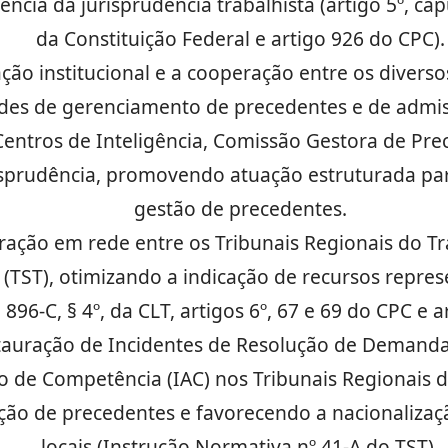
ência da jurisprudência trabalhista (artigo 5º, cap
da Constituição Federal e artigo 926 do CPC).
ção institucional e a cooperação entre os diverso
des de gerenciamento de precedentes e de admiss
 Centros de Inteligência, Comissão Gestora de Pr
isprudência, promovendo atuação estruturada par
gestão de precedentes.
ação em rede entre os Tribunais Regionais do Tra
(TST), otimizando a indicação de recursos repres
 896-C, § 4º, da CLT, artigos 6º, 67 e 69 do CPC e ar
tauração de Incidentes de Resolução de Demandas
o de Competência (IAC) nos Tribunais Regionais
ção de precedentes e favorecendo a nacionalizaçã
locais (Instrução Normativa nº 41-A do TST).