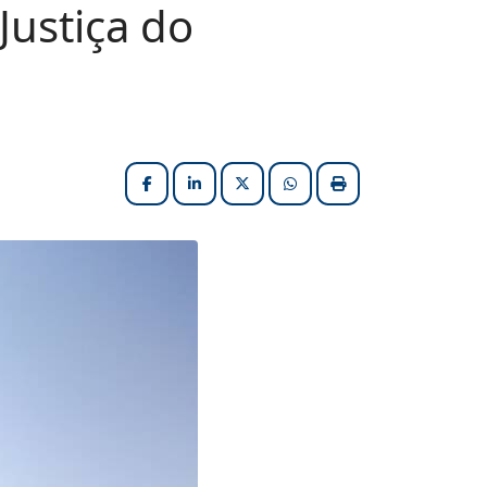
Justiça do
Facebook
LinkedIn
X (formerly Twitter)
HELIX_ULTIMATE_SHARE_W
Imprimir matéria