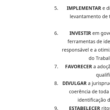
IMPLEMENTAR
e d
levantamento de t
INVESTIR
em gover
ferramentas de ide
responsável e a otim
do Trabal
FAVORECER
a adoçã
qualif
DIVULGAR
a jurispru
coerência de toda 
identificação 
ESTABELECER
rito