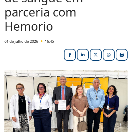
parceria com
Hemorio
01 de julho de 2026
16:45
Facebook
LinkedIn
X (formerly Twitter
HELIX_ULT
Impri