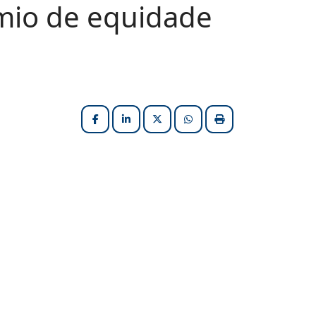
mio de equidade
Facebook
LinkedIn
X (formerly Twitter)
HELIX_ULTIMATE_SHARE_W
Imprimir matéria