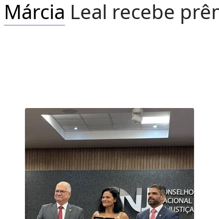
a
Márcia
Leal recebe prê