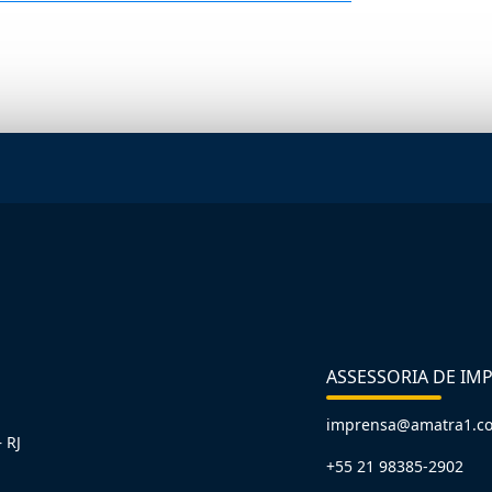
ASSESSORIA DE IM
imprensa@amatra1.c
 RJ
+55 21 98385-2902