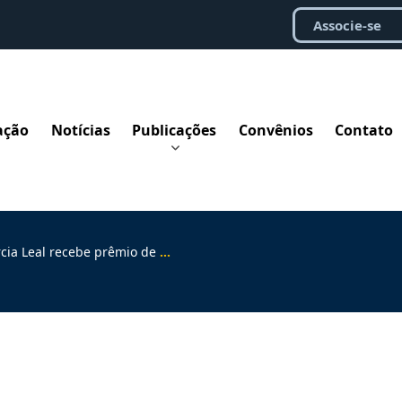
Associe-se
ação
Notícias
Publicações
Convênios
Contato
cebe prêmio de equidade racial no CNJ