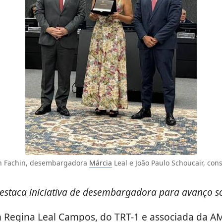
on Fachin, desembargadora
Márcia
Leal e João Paulo Schoucair, con
estaca iniciativa de desembargadora para avanço s
a
Regina Leal Campos, do TRT-1 e associada da A