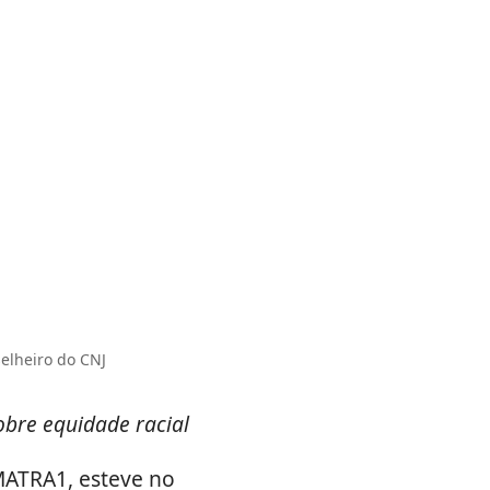
selheiro do CNJ
obre equidade racial
MATRA1, esteve no