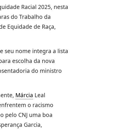
quidade Racial 2025, nesta
aras do Trabalho da
 de Equidade de Raça,
seu nome integra a lista
para escolha da nova
osentadoria do ministro
mente,
Márcia
Leal
e enfrentem o racismo
ado pelo CNJ uma boa
sperança Garcia,