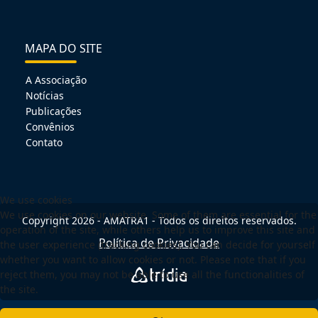
MAPA DO SITE
A Associação
Notícias
Publicações
Convênios
Contato
We use cookies
We use cookies on our website. Some of them are essential for the
Copyright 2026 - AMATRA1 - Todos os direitos reservados.
operation of the site, while others help us to improve this site and
Política de Privacidade
the user experience (tracking cookies). You can decide for yourself
whether you want to allow cookies or not. Please note that if you
reject them, you may not be able to use all the functionalities of
the site.