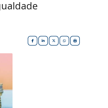
igualdade
Facebook
LinkedIn
X (formerly Twitter)
HELIX_ULTIMATE_SHARE_W
Imprimir matéria