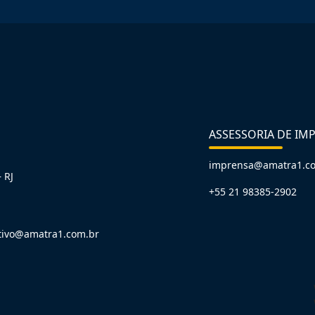
ASSESSORIA DE IM
imprensa@amatra1.c
 RJ
+55 21 98385-2902
tivo@amatra1.com.br