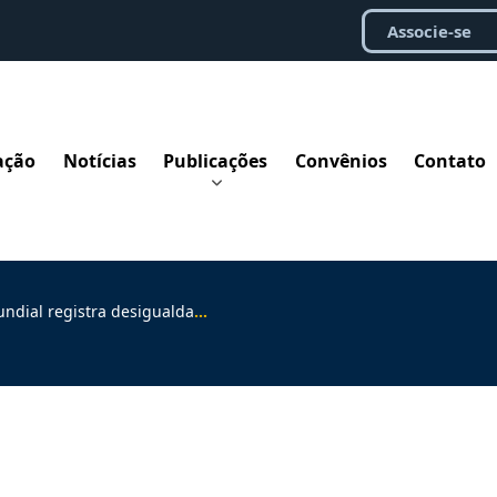
Associe-se
ação
Notícias
Publicações
Convênios
Contato
desigualdade econômica de gênero persistente