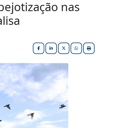
pejotização nas
lisa
Facebook
LinkedIn
X (formerly Twitter)
HELIX_ULTIMATE_SHARE_W
Imprimir matéria