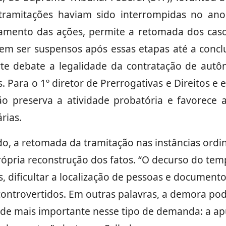
s tramitações haviam sido interrompidas no an
amento das ações, permite a retomada dos caso
em ser suspensos após essas etapas até a conc
rte debate a legalidade da contratação de autô
. Para o 1º diretor de Prerrogativas e Direitos 
são preserva a atividade probatória e favorece
rias.
o, a retomada da tramitação nas instâncias ordiná
ópria reconstrução dos fatos. “O decurso do tem
 dificultar a localização de pessoas e document
 controvertidos. Em outras palavras, a demora p
 de mais importante nesse tipo de demanda: a ap