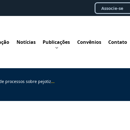
Associe-se
ação
Notícias
Publicações
Convênios
Contato
zação nas instâncias ordinárias; Ronaldo Callado analisa