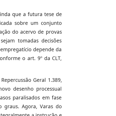
inda que a futura tese de
licada sobre um conjunto
mação do acervo de provas
e sejam tomadas decisões
lo empregatício depende da
onforme o art. 9º da CLT,
Repercussão Geral 1.389,
 novo desenho processual
casos paralisados em fase
o graus. Agora, Varas do
ntegralmente a instrução e