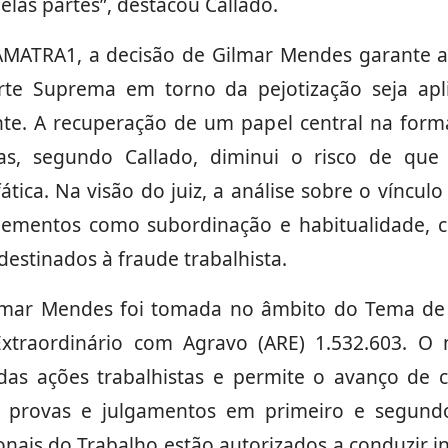
elas partes”, destacou Callado.
AMATRA1, a decisão de Gilmar Mendes garante a
rte Suprema em torno da pejotização seja ap
nte. A recuperação de um papel central na for
rias, segundo Callado, diminui o risco de qu
fática. Na visão do juiz, a análise sobre o víncu
elementos como subordinação e habitualidade, c
estinados à fraude trabalhista.
ilmar Mendes foi tomada no âmbito do Tema de 
Extraordinário com Agravo (ARE) 1.532.603. O
das ações trabalhistas e permite o avanço de 
e provas e julgamentos em primeiro e segund
onais do Trabalho estão autorizados a conduzir i