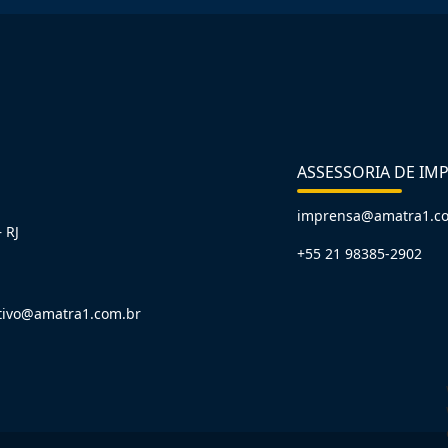
ASSESSORIA DE IM
imprensa@amatra1.c
 RJ
+55 21 98385-2902
tivo@amatra1.com.br