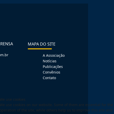
PRENSA
MAPA DO SITE
om.br
A Associação
Notícias
Publicações
Convênios
Contato
We use cookies
We use cookies on our website. Some of them are essential for the
operation of the site, while others help us to improve this site and