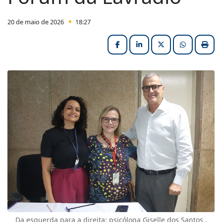
20 de maio de 2026
18:27
Facebook
LinkedIn
X (formerly Twitter
HELIX_ULT
Impri
Da esquerda para a direita: psicóloga Giselle dos Santos ,