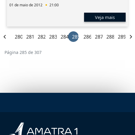
01 de maio de 2012
21:00
Veja mais
280
281
282
283
284
285
286
287
288
289
Página 285 de 307