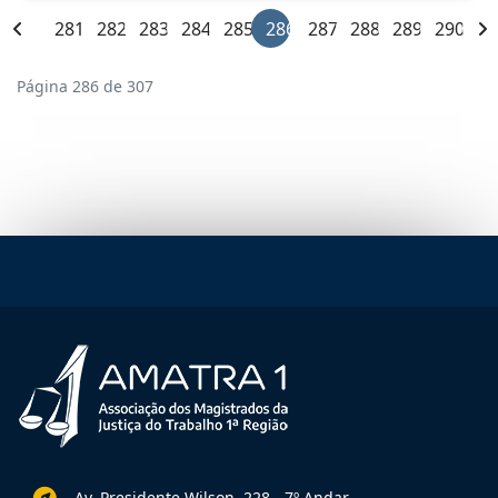
281
282
283
284
285
286
287
288
289
290
Página 286 de 307
Av. Presidente Wilson, 228 - 7º Andar