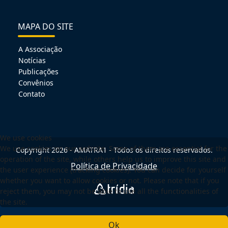
MAPA DO SITE
A Associação
Notícias
Publicações
Convênios
Contato
We use cookies
We use cookies on our website. Some of them are essential for the
Copyright 2026 - AMATRA1 - Todos os direitos reservados.
operation of the site, while others help us to improve this site and
Política de Privacidade
the user experience (tracking cookies). You can decide for yourself
whether you want to allow cookies or not. Please note that if you
reject them, you may not be able to use all the functionalities of
the site.
Ok