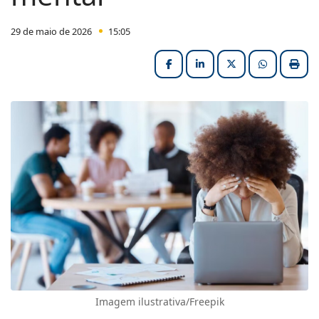
29 de maio de 2026
15:05
Facebook
LinkedIn
X (formerly Twitter
HELIX_ULT
Impri
Imagem ilustrativa/Freepik