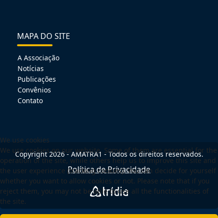
MAPA DO SITE
A Associação
Notícias
Publicações
Convênios
Contato
We use cookies
We use cookies on our website. Some of them are essential for the
Copyright 2026 - AMATRA1 - Todos os direitos reservados.
operation of the site, while others help us to improve this site and
Política de Privacidade
the user experience (tracking cookies). You can decide for yourself
whether you want to allow cookies or not. Please note that if you
reject them, you may not be able to use all the functionalities of
the site.