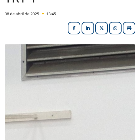
08 de abril de 2025
13:45
Facebook
LinkedIn
X (formerly Twitter
HELIX_ULT
Impri