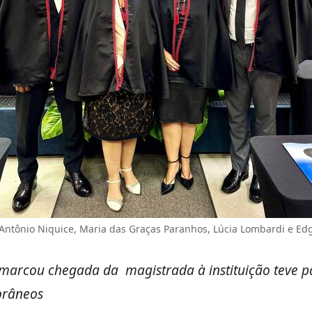
 Antônio Niquice, Maria das Graças Paranhos, Lúcia Lombardi e Ed
arcou chegada da magistrada à instituição teve pa
orâneos