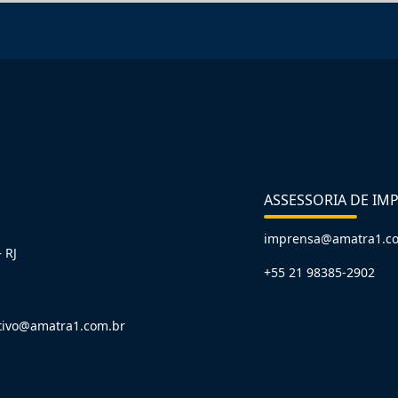
ASSESSORIA DE IM
imprensa@amatra1.c
 RJ
+55 21 98385-2902
tivo@amatra1.com.br