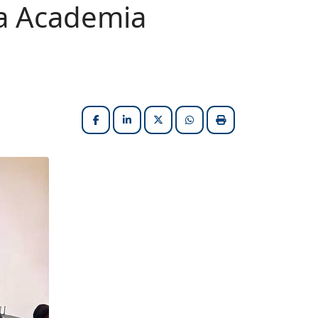
na Academia
Facebook
LinkedIn
X (formerly Twitter)
HELIX_ULTIMATE_SHARE_W
Imprimir matéria