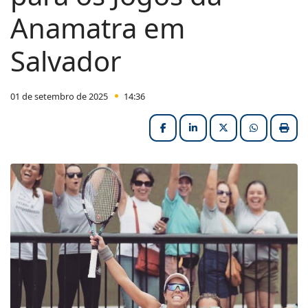
Anamatra em
Salvador
01 de setembro de 2025
14:36
Facebook
LinkedIn
X (formerly Twitter
HELIX_ULT
Impri