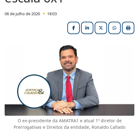
06 de julho de 2026
18:03
Facebook
LinkedIn
X (formerly Twitter
HELIX_ULT
Impri
O ex-presidente da AMATRA1 e atual 1º diretor de
Prerrogativas e Direitos da entidade, Ronaldo Callado