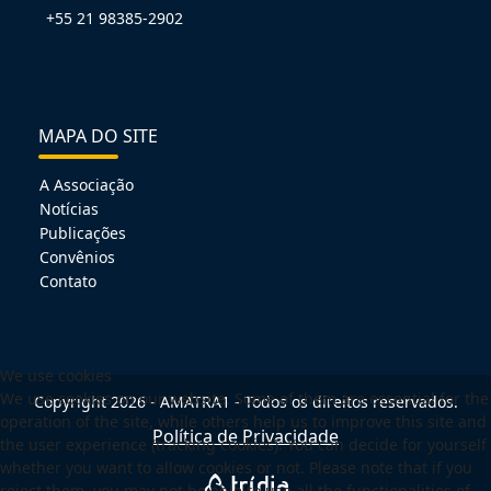
+55 21 98385-2902
MAPA DO SITE
A Associação
Notícias
Publicações
Convênios
Contato
We use cookies
We use cookies on our website. Some of them are essential for the
Copyright 2026 - AMATRA1 - Todos os direitos reservados.
operation of the site, while others help us to improve this site and
Política de Privacidade
the user experience (tracking cookies). You can decide for yourself
whether you want to allow cookies or not. Please note that if you
reject them, you may not be able to use all the functionalities of