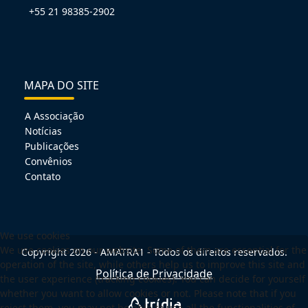
+55 21 98385-2902
MAPA DO SITE
A Associação
Notícias
Publicações
Convênios
Contato
We use cookies
We use cookies on our website. Some of them are essential for the
Copyright 2026 - AMATRA1 - Todos os direitos reservados.
operation of the site, while others help us to improve this site and
Política de Privacidade
the user experience (tracking cookies). You can decide for yourself
whether you want to allow cookies or not. Please note that if you
reject them, you may not be able to use all the functionalities of