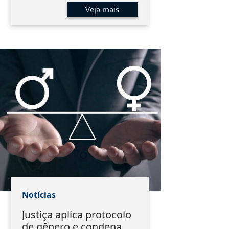
encerramento do EMAT
Veja mais
Notícias
Justiça aplica protocolo
de gênero e condena