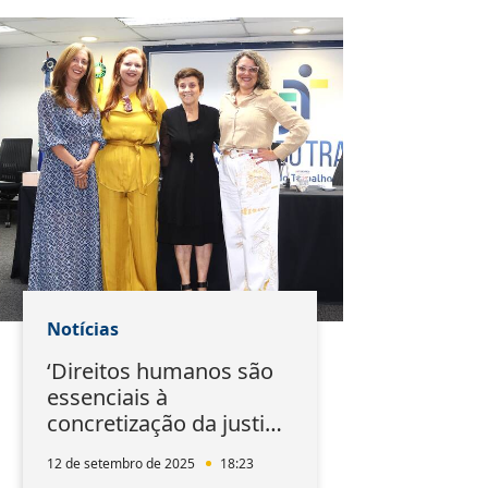
Notícias
‘Direitos humanos são
essenciais à
concretização da justiça
social’, diz a ministra
12 de setembro de 2025
18:23
Delaíde Arantes no