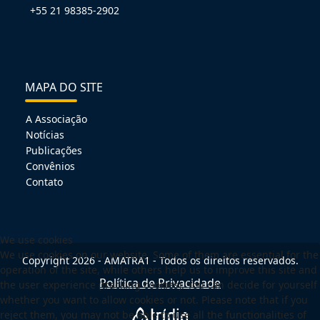
+55 21 98385-2902
MAPA DO SITE
A Associação
Notícias
Publicações
Convênios
Contato
We use cookies
We use cookies on our website. Some of them are essential for the
Copyright 2026 - AMATRA1 - Todos os direitos reservados.
operation of the site, while others help us to improve this site and
Política de Privacidade
the user experience (tracking cookies). You can decide for yourself
whether you want to allow cookies or not. Please note that if you
reject them, you may not be able to use all the functionalities of