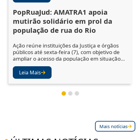
PopRuaJud: AMATRA1 apoia
mutirão solidário em prol da
população de rua do Rio
Ação reúne instituições da Justiça e órgãos
públicos até sexta-feira (7), com objetivo de
ampliar o acesso da população em situação
de rua a serviços essenciais A abertura da 5ª
edição do PopRuaJud-Rio reuniu
Leia Mais
representantes do sistema de Justiça e de
órgãos públicos nesta quarta-feira (5), na
área externa da Catedral Metropolitana de
São Sebastião, no Centro do Rio, para
Mais notícias