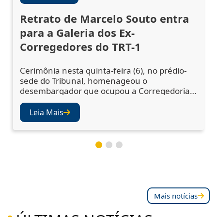
Retrato de Marcelo Souto entra
para a Galeria dos Ex-
Corregedores do TRT-1
Cerimônia nesta quinta-feira (6), no prédio-
sede do Tribunal, homenageou o
desembargador que ocupou a Corregedoria
Regional no biênio 2023/2025 A cerimônia de
descerramento do retrato do desembargador
Leia Mais
Marcelo Augusto Souto de Oliveira,
corregedor regional no biênio 2023/2025,
ocorreu nesta quinta-feira (6), no Salão Nobre
do TRT-1. A solenidade confirmou a inclusão
da fotografia do magistr
Mais notícias