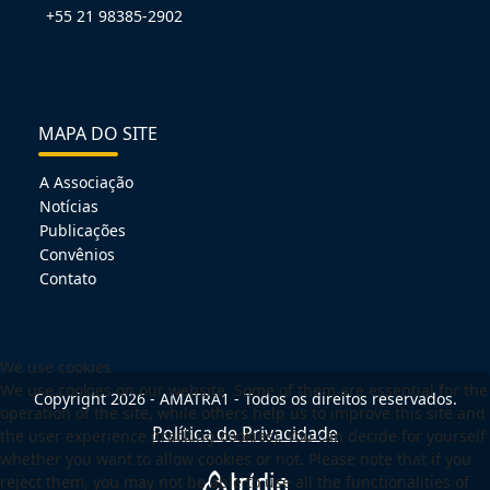
+55 21 98385-2902
MAPA DO SITE
A Associação
Notícias
Publicações
Convênios
Contato
We use cookies
We use cookies on our website. Some of them are essential for the
Copyright 2026 - AMATRA1 - Todos os direitos reservados.
operation of the site, while others help us to improve this site and
Política de Privacidade
the user experience (tracking cookies). You can decide for yourself
whether you want to allow cookies or not. Please note that if you
reject them, you may not be able to use all the functionalities of